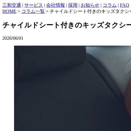
三和交通
|
サービス
|
会社情報
|
採用
|
お知らせ
|
コラム
|
FAQ
HOME
>
コラム一覧
> チャイルドシート付きのキッズタク
チャイルドシート付きのキッズタクシ
2026/06/01