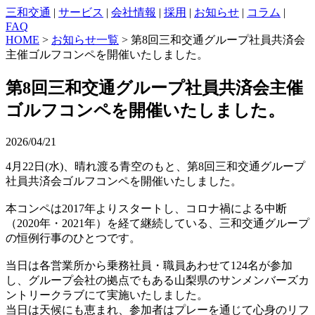
三和交通
|
サービス
|
会社情報
|
採用
|
お知らせ
|
コラム
|
FAQ
HOME
>
お知らせ一覧
> 第8回三和交通グループ社員共済会
主催ゴルフコンペを開催いたしました。
第8回三和交通グループ社員共済会主催
ゴルフコンペを開催いたしました。
2026/04/21
4月22日(水)、晴れ渡る青空のもと、第8回三和交通グループ
社員共済会ゴルフコンペを開催いたしました。
本コンペは2017年よりスタートし、コロナ禍による中断
（2020年・2021年）を経て継続している、三和交通グループ
の恒例行事のひとつです。
当日は各営業所から乗務社員・職員あわせて124名が参加
し、グループ会社の拠点でもある山梨県のサンメンバーズカ
ントリークラブにて実施いたしました。
当日は天候にも恵まれ、参加者はプレーを通じて心身のリフ