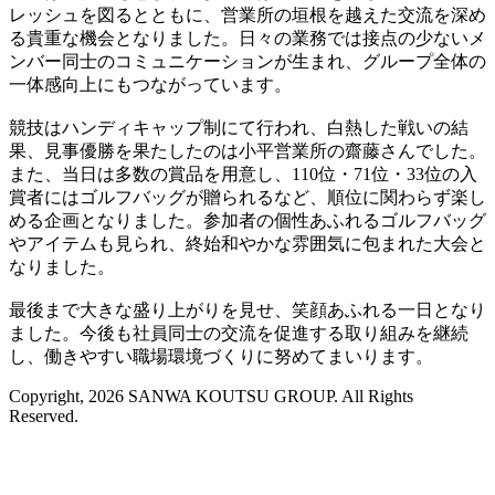
レッシュを図るとともに、営業所の垣根を越えた交流を深め
る貴重な機会となりました。日々の業務では接点の少ないメ
ンバー同士のコミュニケーションが生まれ、グループ全体の
一体感向上にもつながっています。
競技はハンディキャップ制にて行われ、白熱した戦いの結
果、見事優勝を果たしたのは小平営業所の齋藤さんでした。
また、当日は多数の賞品を用意し、110位・71位・33位の入
賞者にはゴルフバッグが贈られるなど、順位に関わらず楽し
める企画となりました。参加者の個性あふれるゴルフバッグ
やアイテムも見られ、終始和やかな雰囲気に包まれた大会と
なりました。
最後まで大きな盛り上がりを見せ、笑顔あふれる一日となり
ました。今後も社員同士の交流を促進する取り組みを継続
し、働きやすい職場環境づくりに努めてまいります。
Copyright, 2026 SANWA KOUTSU GROUP. All Rights
Reserved.