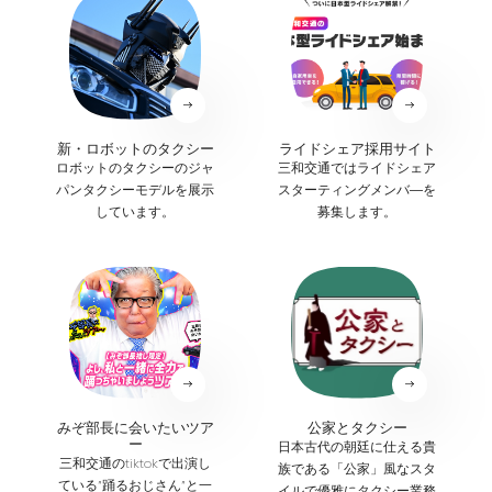
新・ロボットのタクシー
ライドシェア採用サイト
ロボットのタクシーのジャ
三和交通ではライドシェア
パンタクシーモデルを展示
スターティングメンバ―を
しています。
募集します。
みぞ部長に会いたいツア
公家とタクシー
ー
日本古代の朝廷に仕える貴
三和交通のtiktokで出演し
族である「公家」風なスタ
ている”踊るおじさん”と一
イルで優雅にタクシー業務