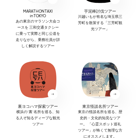
MARATHONTAXI
芋泥棒討伐ツアー
inTOKYO
川越いもが有名な埼玉県三
あの東京のマラソン大会コ
芳町を散策する「三芳町観
ースを 三和交通タクシー
光ツアー」
に乗って実際と同じ公道を
走りながら、乗務社員が詳
しく解説するツアー
裏ヨコハマ探索ツアー
東京怪談名所ツアー
横浜の“裏”名所を巡る、知
東京の怪談名所を巡る、歴
る人ぞ知るディープな観光
史的・文化的知見なツア
ツアー
ー。 「心霊スポット巡礼
ツアー」が怖くて無理な方
にオススメします。